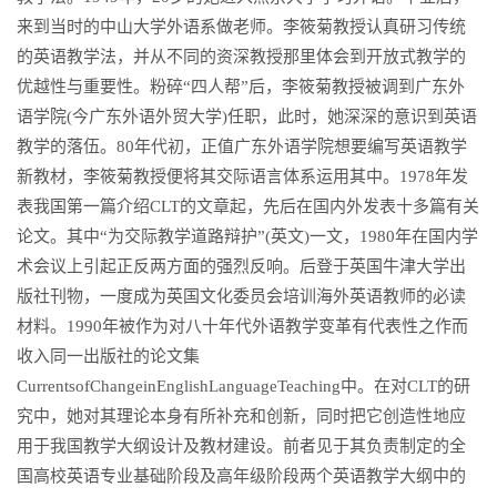
来到当时的中山大学外语系做老师。李筱菊教授认真研习传统
的英语教学法，并从不同的资深教授那里体会到开放式教学的
优越性与重要性。粉碎“四人帮”后，李筱菊教授被调到广东外
语学院(今广东外语外贸大学)任职，此时，她深深的意识到英语
教学的落伍。80年代初，正值广东外语学院想要编写英语教学
新教材，李筱菊教授便将其交际语言体系运用其中。1978年发
表我国第一篇介绍CLT的文章起，先后在国内外发表十多篇有关
论文。其中“为交际教学道路辩护”(英文)一文，1980年在国内学
术会议上引起正反两方面的强烈反响。后登于英国牛津大学出
版社刊物，一度成为英国文化委员会培训海外英语教师的必读
材料。1990年被作为对八十年代外语教学变革有代表性之作而
收入同一出版社的论文集
CurrentsofChangeinEnglishLanguageTeaching中。在对CLT的研
究中，她对其理论本身有所补充和创新，同时把它创造性地应
用于我国教学大纲设计及教材建设。前者见于其负责制定的全
国高校英语专业基础阶段及高年级阶段两个英语教学大纲中的