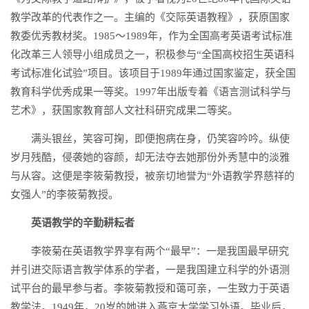
教学改革的代表作之一。主编的《交际英语教程》，获原国家
教委优秀教材奖。1985～1989年，作为全国高考英语考试标准
化改革三人领导小组成员之一，积极参与“全国高校招生英语科
考试标准化试验”项目。该项目于1989年通过国家鉴定，获全国
教育科学优秀成果一等奖。1997年出版专着《语言测试科学与
艺术》，获国家教育部人文社科研究成果二等奖。
满头银丝，笑容可掬，即便抱病在身，仍笑容吟吟。纵使
岁月残酷，侵袭她的容颜，却无法夺去她那份外秀慧中的淡雅
与从容。这便是李筱菊教授，被亲切地誉为“外语教学界慈祥的
女强人”的李筱菊教授。
英语教学的辛勤耕耘者
李筱菊在英语教学界享有两个“最早”：一是我国最早研究
并引进交际语言教学体系的学者，一是我国建立科学的外语测
试平台的最早参与者。李筱菊教授和蔼可亲，一生致力于英语
教学法。1949年，20岁的她进入燕京大学学习外语。毕业后，