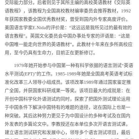
交际能力部分。后者则见于其所主编的高校英语教材《交际英
语教程》，该教程为全国高校教材编审委员会推荐教材，1992
年获国家教委全国优秀教材奖，曾受到国内外专家高度评价。
美国语言学家E.Nida的评价是：“这远远是我所见过的最有效的
语言教程”。英国文化委员会中国办事处专家的评语是：“这是
中国唯一能走向世界的英语教材”。此教材十年来在多所高校应
用，至今仍具有生命力，目前正在更新修订。
1979年她开始参与中国第一种有科学依据的语言测试“英语
水平测试(EPT)”的工作。1985-1989年她是全国高考英语考试标
准化改革三人领导小组成员。该项改革1989年通过国家鉴定推
广全国，并获国家科研成果一等奖。该项目最大的成就是：在
开创中国科学化外语测试的同时，探索了把国外测试理论运用
于中国条件下解决中国特有的难题的途径，这在国际上也是一
种突破。其后这种努力更见于为中国设计的多种考试及在国内
外发表的多篇论文中。李教授还在本单位多次开语言测试课，
建立语言测试研究和发展中心，领导多个语言测试项目，最后