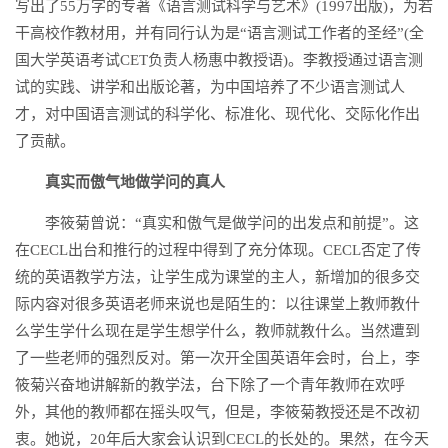
写出了55万字的专著《语言测试科学与艺术》(1997出版)，为若
干高校作教材用，并有同行认为是“语言测试工作者的圣经”(全
国大学英语考试CET负责人杨惠中教授语)。李教授通过语言测
试的实践、讲学和出版论著，为中国培养了不少语言测试人
才，对中国语言测试的科学化、标准化、现代化、交际化作出
了贡献。
真实而傲气地做学问的真人
李筱菊曾说：“真实和傲气是做学问的出发点和前提”。这
在CECL出台和推行的过程中得到了充分体现。CECL否定了传
统的英语教学方法，让学生成为课堂的主人，新增加的很多交
际内容对很多英语老师来说也是陌生的：以往课堂上教师教什
么学生学什么现在是学生想学什么，教师就教什么。当然遭到
了一些老师的强烈反对。第一次开全国英语年会时，台上，李
筱菊兴奋地讲解新的教学法，台下除了一个青年教师在欢呼
外，其他的教师都在摇头叹气，但是，李筱菊教授还是不改初
衷。她说，20年后大家会认识到CECL的长处的。果然，在今天